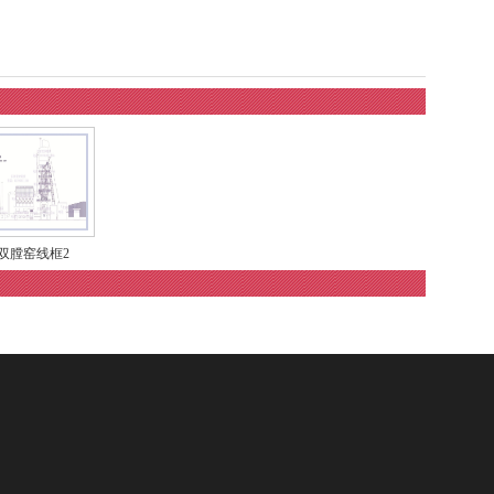
双膛窑线框2