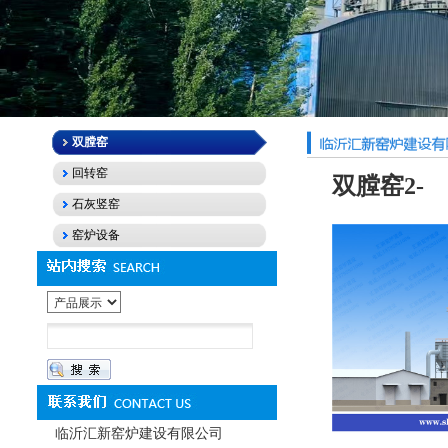
双膛窑
回转窑
双膛窑2-
石灰竖窑
窑炉设备
临沂汇新窑炉建设有限公司