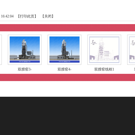
16:42:04 【
打印此页
】 【
关闭
】
双膛窑3-
双膛窑4-
双膛窑线框1