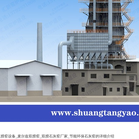
双膛窑设备_麦尔兹双膛窑_双膛石灰窑厂家_节能环保石灰窑的详细介绍